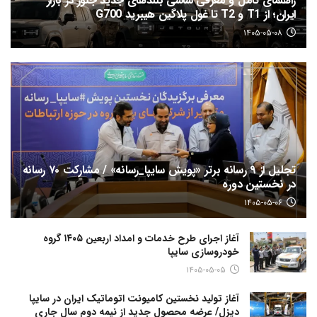
راهنمای کامل و معرفی شاسی بلندهای جدید جتور در بازار
ایران؛ از T1 و T2 تا غول پلاگین هیبرید G700
۱۴۰۵-۰۵-۰۸
تجلیل از ۹ رسانه برتر «پویش سایپا_رسانه» / مشارکت ۷۰ رسانه
در نخستین دوره
۱۴۰۵-۰۵-۰۶
آغاز اجرای طرح خدمات و امداد اربعین ۱۴۰۵ گروه
خودروسازی سایپا
۱۴۰۵-۰۵-۰۵
آغاز تولید نخستین کامیونت اتوماتیک ایران در سایپا
دیزل/ عرضه محصول جدید از نیمه دوم سال جاری