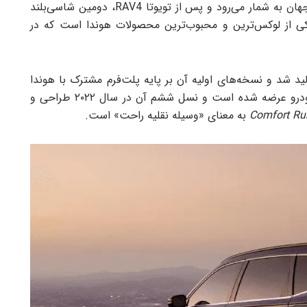
هوندا CR-V هیبرید پرفروش‌ترین کراس‌اور هوندا در جهان به شمار می‌رود و پس از تویوتا RAV4، دومین شاسی‌بلند
ست. این خودرو یکی از لوکس‌ترین و محبوب‌ترین محصولات هوندا است که در
ستین بار در سال ۱۹۹۵ در ژاپن تولید شد و نسخه‌های اولیه آن بر پایه پلت‌فرم مشترک با هوندا
سیویک ساخته می‌شدند. تاکنون شش نسل از این خودرو عرضه شده است و نسل ششم آن در سال ۲۰۲۲ طراحی و
Comfort Ru
به معنای «وسیله نقلیه راحت» است.