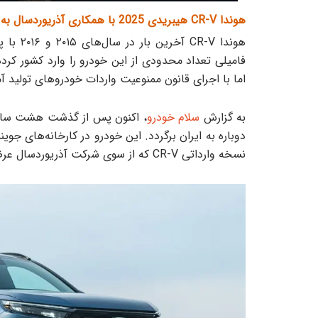
هوندا CR-V هیبریدی 2025 با همکاری آذریوردسال به ایران می‌آید
هوندا V
اما با اجرای قانون ممنوعیت واردات خودروهای تولید آم
به گزارش
سلام خودرو
نسخه وارداتی CR-V که از سوی شرکت آذریوردسال عرضه می شود، از نوع هیبریدی e:HEV است.