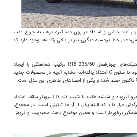
ر آینه جانبی و امتداد بر روی دستگیره درها، به چراغ عقب
می‌دهد. خط برجسته دیگری نیز در بالای رکاب‌ها وجود دارد که
رینگ‌های ۱۸ اینچی ده‌پره آلومینیومی مشکی، با لاستیک‌های چهارفصل 235/60 R18 ترکیب هماهنگی را ایجاد
کرده‌اند. چراغ‌های عقب نیز با طراحی عمودی خاص خود تا ستون C امتداد یافته‌اند؛ مشابه آنچه در محصولات جدید
رو افزوده و شیشه عقب با شیب تند تا اسپویلر سقف امتداد
وش قرار دارد که البته یکی از آن‌ها تزئینی است. در مجموع،
 بالا و جلوه‌ای چشمگیر برخوردار است و همین موضوع باعث محبوبیت و فروش