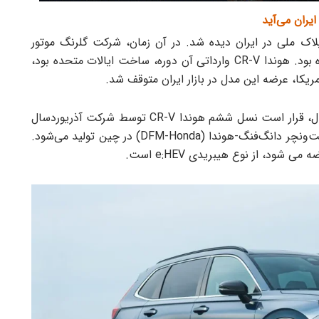
CR- آخرین بار در سال‌های ۲۰۱۵ و ۲۰۱۶ با پلاک ملی در ایران دیده شد. در آن زمان، شرکت گلرنگ موتور
فامیلی تعداد محدودی از این خودرو را وارد کشور کرده بود. هوندا CR-V وارداتی آن دوره، ساخت ایالات متحده بود،
ریکا، عرضه این مدل در بازار ایران متوقف شد.
، اکنون پس از گذشت هشت سال، قرار است نسل ششم هوندا CR-V توسط شرکت آذریوردسال
دوباره به ایران برگردد. این خودرو در کارخانه‌های جوینت‌ونچر دانگ‌فنگ-هوندا (DFM-Honda) در چین تولید می‌شود.