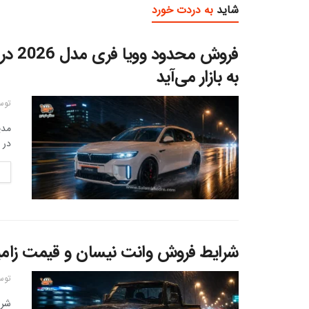
شاید
به دردت خورد
به بازار می‌آید
توس
در مرداد 1405 از ر
شرایط فروش وانت نیسان و قیمت زامیاد EX 1405 + بخش
توس