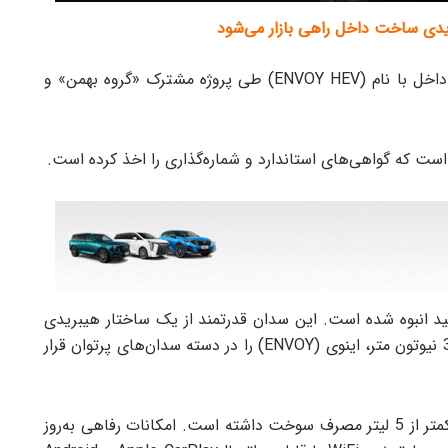
ریدی ساخت داخل راهی بازار می‌شود
، اولین سدان هیبریدی ساخت داخل با نام (ENVOY HEV) طی پروژه مشترک «گروه بهمن» و
که گواهی‌های استاندارد و شماره‌گذاری را اخذ کرده است.
د انبوه شده است. این سدان قدرتمند از یک ساختار هیبریدی
بهره می‌برد؛ قدرت موتور 222 اسب بخار با گشتاور 312 نیوتون متر، اینوی (ENVOY) را در دسته سدان‌های پرتوان قرار
این خودرو بر اساس استاندارد NEDC در صد کیلومتر کمتر از 5 لیتر مصرف سوخت داشته است. امکانات رفاهی به‌روز