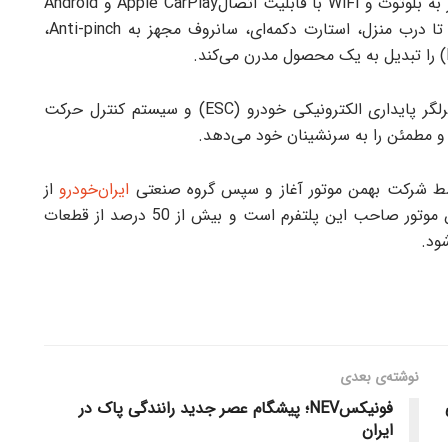
این محصول نظیر سیستم مولتی مدیا 10 اینچی مجهز به بلوتوث و WiFi با قابلیت اتصالApple CarPlay و Android
Auto، دوربین 360 درجه، سیستم روشنایی مشایعت تا درب منزل، استارت دکمه‌ای، سانروف مجهز به Anti-pinch،
ENVOY با ترمزهای ABS,EBD,BAS,EPB، سیستم‌ کنترلگر پایداری الکترونیکی خودرو (ESC) و سیستم کنترل حرکت
ایران‌خودرو
از
ابتدای سال جاری به این پروژه ملحق شد؛ اکنون بهمن موتور صاحب این پلتفرم است و بیش از 50 درصد از قطعات
ود.
نوشته‌ی بعدی
فونیکسNEV؛ پیشگام عصر جدید رانندگی پاک در
ایران