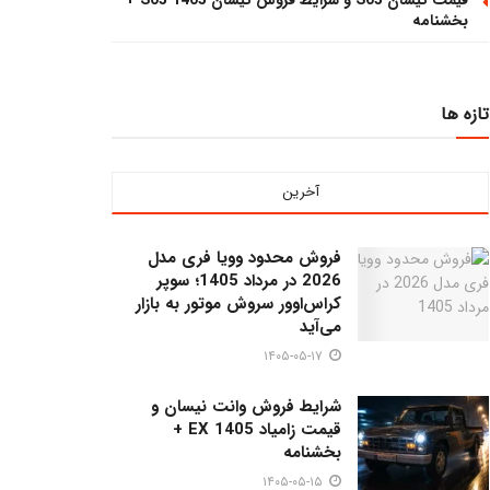
قیمت تیسان S05 و شرایط فروش تیسان S05 1405 +
بخشنامه
تازه ها
آخرین
فروش محدود وویا فری مدل
2026 در مرداد 1405؛ سوپر
کراس‌اوور سروش موتور به بازار
می‌آید
۱۴۰۵-۰۵-۱۷
شرایط فروش وانت نیسان و
قیمت زامیاد EX 1405 +
بخشنامه
۱۴۰۵-۰۵-۱۵