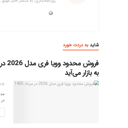
روزنامه‌نگاری، به انتشار اخبار موث
شاید
به دردت خورد
به بازار می‌آید
توس
در مرداد 1405 از ر