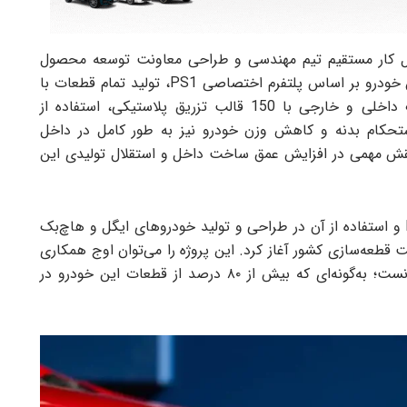
ل کار مستقیم تیم مهندسی و طراحی معاونت توسعه محصول
کرمان موتور است. طراحی ظاهری و ساختار بدنه این خودرو بر اساس پلتفرم اختصاصی PS1، تولید تمام قطعات با
حدود 400 قالب‌ بدنه، ساخت تمام قطعات تزئینات داخلی و خارجی با 150 قالب تزریق پلاستیکی، استفاده از
تحکام بدنه و کاهش وزن خودرو نیز به ‌طور کامل در داخل
قش مهمی در افزایش عمق ساخت داخل و استقلال تولیدی این
کرمان موتور با خرید، توسعه و بومی‌سازی پلتفرم PS1 و استفاده از آن در طراحی و تولید خودروهای ایگل و هاچ‌بک
 قطعه‌سازی کشور آغاز کرد. این پروژه را می‌توان اوج همکاری
کرمان موتور با زنجیره تأمین و قطعه‌سازان داخلی دانست؛ به‌گونه‌ای که بیش از ۸۰ درصد از قطعات این خودرو در